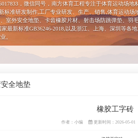
26017833，微信同号，南方体育工程专注于体育运动场
新标准研发制作,工厂专业研发、生产、销售,体育运动场
材、室外安全地垫、卡齿橡胶片材、射击场防跳弹垫、羽
家最新标准GB36246-2018,以及浙江、上海、深圳
企业。
胶安全地垫
橡胶工字砖
作者：小编
更新时间：2026-05-01