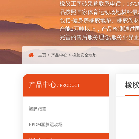
橡胶工字砖采购联系电话：137
品按照国家体育运动场地材料最
包括:健身房橡胶地垫、橡胶卷
产能2万吨以上，产品检测通过国
完善的售后服务理念,服务业界
主页
>
产品中心
>
橡胶安全地垫
产品中心
橡
/ PRODUCT
塑胶跑道
EPDM塑胶运动场