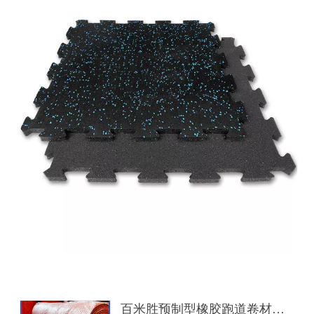
百米胜预制型橡胶跑道卷材体育运动操场弹性运动地材学校塑胶跑道