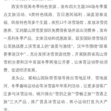
西安市统筹冬季特色资源，发布四大主题206场冬季重
点文旅活动、6类特色线路、百日惠民福利，涵盖迎春送
福、民俗特色等多个主题，依托12个冰雪场馆，发放冰雪优
惠券。宝鸡鳌山滑雪度假区免费滑夜场并送出消费券，发布
一系列冬季产品、文体活动和优惠政策。延安国际滑雪场百
公里挑战赛上演雪道上的“速度与激情”。汉中市围绕“跟着
赛事游汉中”，充分发挥冰雪资源优势，开展陕西省高山滑
雪积分赛和汉中首届冬季两项公开赛，让体育运动带动消
费、促进经济发展。
龙头山、紫柏山国际滑雪场等推出雪地足球、雪地拔
河、冬季趣味运动会等冰雪嘉年华系列活动，让更多游客广
泛参与冰雪运动。铜川推出“雪韵之旅”“雪畅之旅”“雪遇之
旅”三大产品，推广普及冰雪运动，将小运动打造为大产
业。