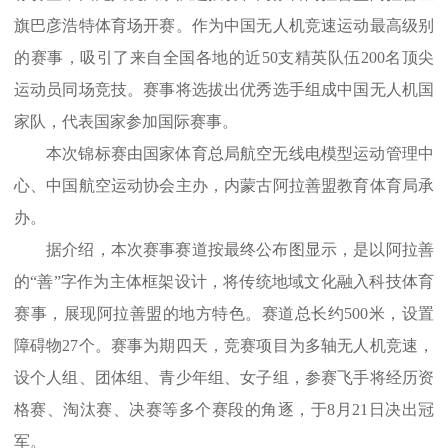
旗巴彦浩特体育场开赛。作为中国无人机竞速运动最高级别
的赛事，吸引了来自全国各地的近50支精英队伍200名顶尖
运动员同场竞技。赛事将选拔出优秀选手组成中国无人机国
家队，代表国家参加国际赛事。
本次锦标赛由国家体育总局航空无线电模型运动管理中
心、中国航空运动协会主办，内蒙古阿拉善盟教育体育局承
办。
据介绍，本次赛事赛道按最终公布图显示，是以阿拉善
的“善”字作为主体框架设计，将传统地域文化融入科技体育
赛事，展现阿拉善盟的地方特色。赛道总长约500米，设置
障碍物27个。赛事为期四天，竞赛项目为多轴无人机竞速，
设个人组、团体组、青少年组、女子组，参赛飞手将经历资
格赛、淘汰赛、决赛等多个赛段的角逐，于8月21日决出冠
军。