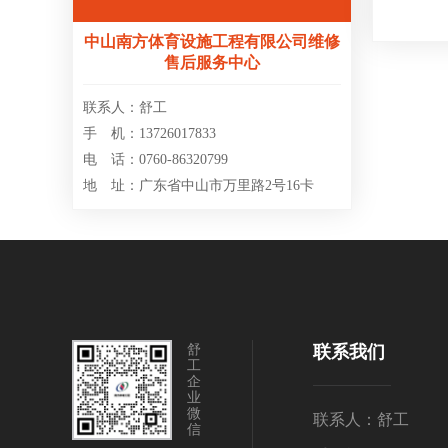
中山南方体育设施工程有限公司维修
售后服务中心
联系人：舒工
手 机：13726017833
电 话：0760-86320799
地 址：广东省中山市万里路2号16卡
舒
联系我们
工
企
业
微
联系人：舒工
信