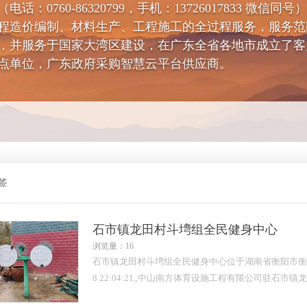
0760-86320799，手机：13726017833 微信
程造价编制、材料生产、工程施工的全过程服务，服务范
，并服务于国家大湾区建设，在广东全省各地市成立了客
点单位，广东政府采购智慧云平台供应商。
签
石市镇龙田村斗塆组全民健身中心
浏览量：16
石市镇龙田村斗塆组全民健身中心位于湖南省衡阳市衡阳县石
8 22:04:21,,中山南方体育设施工程有限公司驻石市镇龙田