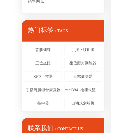
销售网点
热门标签
/ TAGS
背肌训练
手摇上肢训练
三位坐蹬
坐位蹬力训练器
双位下拉器
云梯健身器
手指肩腿组合康复器
tstql3941地埋式篮球架
拉申器
自动式划船机
联系我们
/ CONTACT US