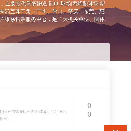
同号），主要提供塑胶跑道|硅PU球场|丙烯酸球场|塑
围涵盖珠三角（广州、佛山、肇庆、东莞、惠
户维修售后服务中心，是广大机关单位、团体、
0
市镇龙田村委会,建成于2024-04-1
0
村...