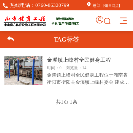
热线电话：
0760-86320799
总部
[销售网点]
TAG标签
金溪镇上峰村全民健身工程
时间：0 浏览量：14
金溪镇上峰村全民健身工程位于湖南省
衡阳市衡阳县金溪镇上峰村委会,建成于
2024-04-18 22:0...
共
1
页
1
条