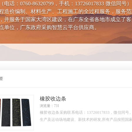
0760-86320799，手机：13726017833 微信
程造价编制、材料生产、工程施工的全过程服务，服务范
，并服务于国家大湾区建设，在广东全省各地市成立了客
点单位，广东政府采购智慧云平台供应商。
签
橡胶收边条
浏览量：731
橡胶收边条采购联系电话：13726017833，微信
生产及运动场地建设、新技术的研发,所有产品按照国家体