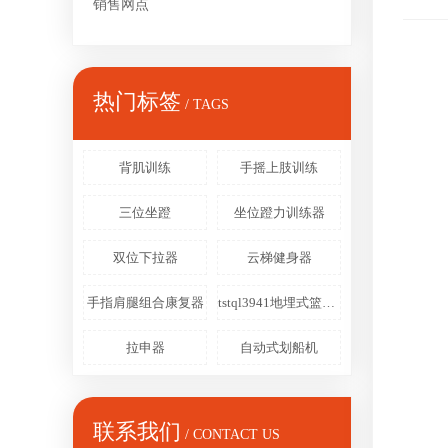
销售网点
热门标签
/ TAGS
背肌训练
手摇上肢训练
三位坐蹬
坐位蹬力训练器
双位下拉器
云梯健身器
手指肩腿组合康复器
tstql3941地埋式篮球架
拉申器
自动式划船机
联系我们
/ CONTACT US