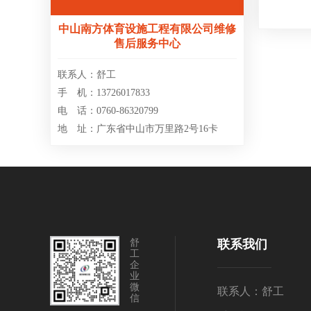
中山南方体育设施工程有限公司维修
售后服务中心
联系人：舒工
手 机：13726017833
电 话：0760-86320799
地 址：广东省中山市万里路2号16卡
舒
联系我们
工
企
业
微
联系人：舒工
信