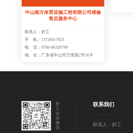
中山南方体育设施工程有限公司维修
售后服务中心
联系人：舒工
手 机：13726017833
电 话：0760-86320799
地 址：广东省中山市万里路2号16卡
舒
联系我们
工
企
业
微
联系人：舒工
信