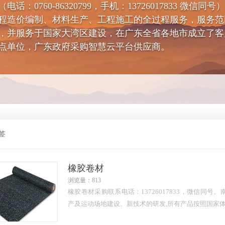
0760-86320799，手机：13726017833 微信
程造价编制、材料生产、工程施工的全过程服务，服务范
，并服务于国家大湾区建设，在广东全省各地市成立了客
点单位，广东政府采购智慧云平台供应商。
签
橡胶卷材
浏览量：813
橡胶卷材采购联系电话：13726017833，微信同
产及运动场地建设、新技术的研发,所有产品按照国家体育