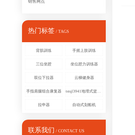
销售网点
热门标签
/ TAGS
背肌训练
手摇上肢训练
三位坐蹬
坐位蹬力训练器
双位下拉器
云梯健身器
手指肩腿组合康复器
tstql3941地埋式篮球架
拉申器
自动式划船机
联系我们
/ CONTACT US