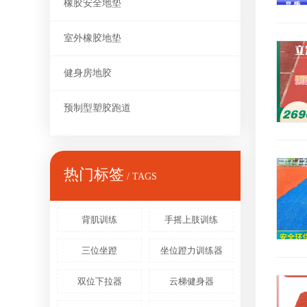
橡胶安全地垫
室外橡胶地垫
健身房地胶
预制型塑胶跑道
热门标签
/ TAGS
背肌训练
手摇上肢训练
三位坐蹬
坐位蹬力训练器
双位下拉器
云梯健身器