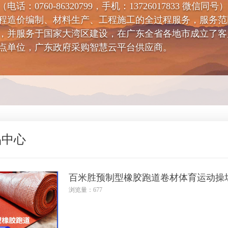
0760-86320799，手机：13726017833 微信
程造价编制、材料生产、工程施工的全过程服务，服务范
，并服务于国家大湾区建设，在广东全省各地市成立了客
点单位，广东政府采购智慧云平台供应商。
品中心
百米胜预制型橡胶跑道卷材体育运动操
浏览量：677