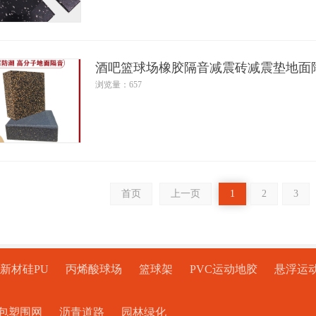
酒吧篮球场橡胶隔音减震砖减震垫地面
浏览量：657
首页
上一页
1
2
3
新材硅PU
丙烯酸球场
篮球架
PVC运动地胶
悬浮运
包塑围网
沥青道路
园林绿化