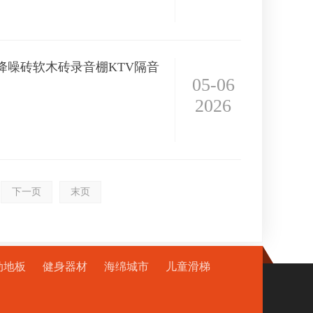
降噪砖软木砖录音棚KTV隔音
05-06
2026
下一页
末页
动地板
健身器材
海绵城市
儿童滑梯