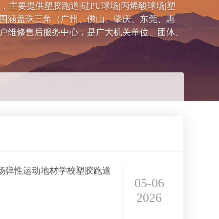
同号），主要提供塑胶跑道|硅PU球场|丙烯酸球场|塑
围涵盖珠三角（广州、佛山、肇庆、东莞、惠
户维修售后服务中心，是广大机关单位、团体、
场弹性运动地材学校塑胶跑道
05-06
2026